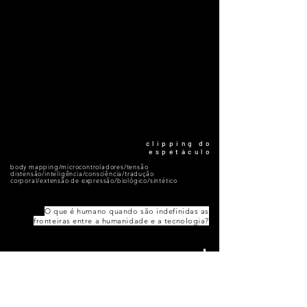
clipping do
espetáculo
body mapping/microcontroladores/tensão
distensão/inteligência/consciência/tradução
corporal/extensão de expressão/biológico/sintético
O que é humano quando são indefinidas as
fronteiras entre a humanidade e a tecnologia?
release do
espetáculo
ACESSE