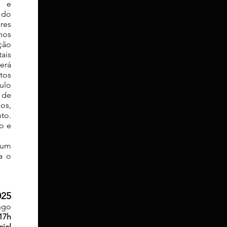
s e
 do
res
hos
ção
ais
erá
tos
ulo
 de
os,
to.
o e
 um
a o
025
ngo
 17h
ial