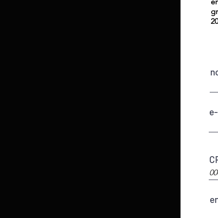
em
gr
20
n
e-
C
e