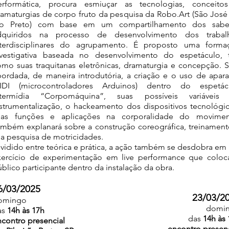
erformática, procura esmiuçar as tecnologias, conceito
ramaturgias de corpo fruto da pesquisa da Robo.Art (São José
io Preto) com base em um compartilhamento dos sabe
dquiridos na processo de desenvolvimento dos trabal
nterdisciplinares do agrupamento. É proposto uma forma
nvestigativa baseada no desenvolvimento do espetáculo, t
omo suas traquitanas eletrônicas, dramaturgia e concepção. S
bordada, de maneira introdutória, a criação e o uso de apara
IDI (microcontroladores Arduinos) dentro do espetác
ntermídia “Corpomáquina”, suas possíveis variáveis
nstrumentalização, o hackeamento dos dispositivos tecnológic
uas funções e aplicações na corporalidade do movimen
ambém explanará sobre a construção coreográfica, treinament
a pesquisa de motricidades.
vidido entre teórica e prática, a ação também se desdobra em
xercício de experimentação em live performance que coloc
blico participante dentro da instalação da obra.
6/03/2025
23/03/2
omingo
domi
as
14h às 17h
das
14h às
contro presencial
encontro presenc