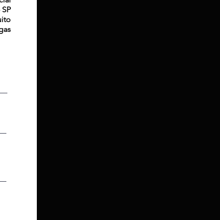
 SP
uito
gas