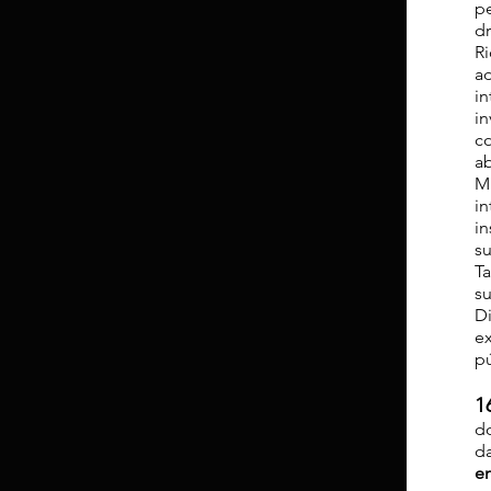
p
d
R
a
i
i
c
a
M
i
i
s
T
su
Di
e
pú
1
d
d
en