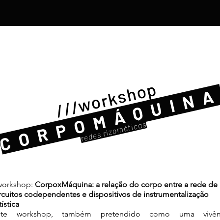
///workshop
CORPOMÁQUIN
redes rizomáticas
workshop:
CorpoxMáquina: a relação do corpo entre a rede de
rcuitos codependentes e dispositivos de instrumentalização
tística
ste workshop, também pretendido como uma vivên