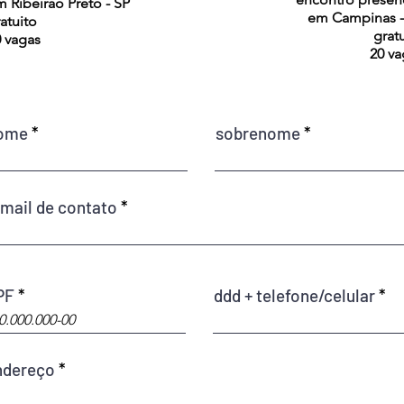
 Ribeirão Preto - SP
em Campinas -
atuito
grat
 vagas
20 va
ome
sobrenome
mail de contato
PF
ddd + telefone/celular
ndereço