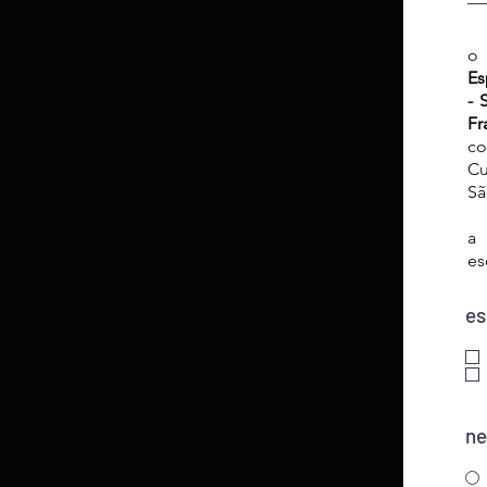
o 
Es
- 
Fr
co
Cu
Sã
a 
es
es
ne