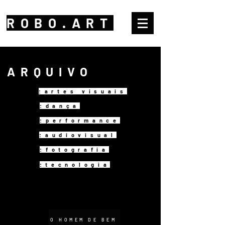
ROBO.ART
ARQUIVO
:artes visuais
:dança
:performance
:audiovisual
:fotografia
:tecnologia
O HOMEM DE BEM